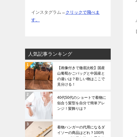
インスタグラム→
クリックで飛べま
す。
人気記事ランキング
【画像付きで徹底比較】国産
山葡萄かごバッグと中国産と
の違いは？欲しい物はここで
見分ける！
40代50代のショートで着物に
似合う髪型を自分で簡単アレ
ンジ！髪飾りは？
着物ハンガーの代用になるダ
イソーの商品はどれ？100均