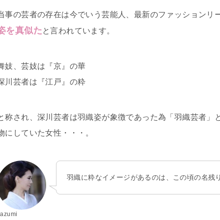
当事の芸者の存在は今でいう芸能人、最新のファッションリ
姿を真似た
と言われています。
舞妓、芸妓は『京』の華
深川芸者は『江戸』の粋
と称され、深川芸者は羽織姿が象徴であった為「羽織芸者」
物にしていた女性・・・。
羽織に粋なイメージがあるのは、この頃の名残
kazumi