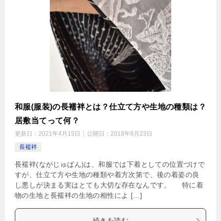
和服(服装)の長襦袢とは？仕立て方や生地の種類は？
居敷当てって何？
更新日：
2021年4月15日
公開日：
2018年8月23日
長襦袢
長襦袢(ながじゅばん)は、和服では下着としての位置づけで
すが、仕立て方や生地の種類や着方次第で、後の着姿の良
し悪しが決まる実はとても大切な存在なんです。 特に着
物の生地と長襦袢の生地の相性によ […]
続きを読む