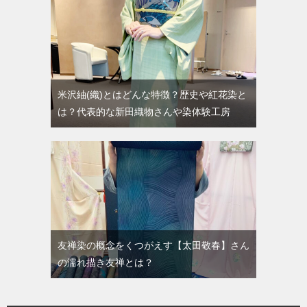
米沢紬(織)とはどんな特徴？歴史や紅花染と
は？代表的な新田織物さんや染体験工房
友禅染の概念をくつがえす【太田敬春】さん
の濡れ描き友禅とは？