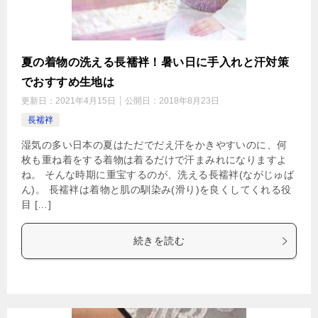
夏の着物の洗える長襦袢！暑い日に手入れと汗対策
でおすすめ生地は
更新日：
2021年4月15日
公開日：
2018年8月23日
長襦袢
湿気の多い日本の夏はただでだえ汗をかきやすいのに、何
枚も重ね着をする着物は着るだけで汗まみれになりますよ
ね。 そんな時期に重宝するのが、洗える長襦袢(ながじゅば
ん)。 長襦袢は着物と肌の馴染み(滑り)を良くしてくれる役
目 […]
続きを読む