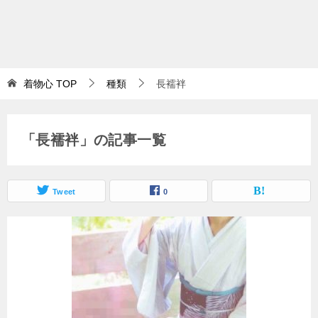
着物心
TOP
種類
長襦袢
「長襦袢」の記事一覧
Tweet
0