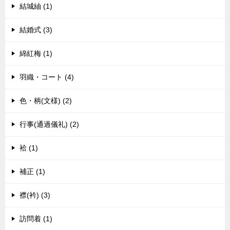
結城紬 (1)
結婚式 (3)
綿紅梅 (1)
羽織・コート (4)
色・柄(文様) (2)
行事(通過儀礼) (2)
袷 (1)
補正 (1)
襟(衿) (3)
訪問着 (1)