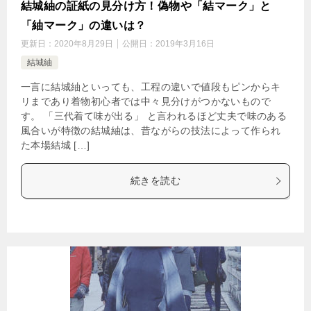
結城紬の証紙の見分け方！偽物や「結マーク」と
「紬マーク」の違いは？
更新日：
2020年8月29日
公開日：
2019年3月16日
結城紬
一言に結城紬といっても、工程の違いで値段もピンからキ
リまであり着物初心者では中々見分けがつかないもので
す。 「三代着て味が出る」 と言われるほど丈夫で味のある
風合いが特徴の結城紬は、昔ながらの技法によって作られ
た本場結城 […]
続きを読む