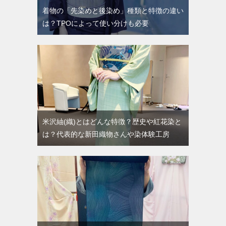
着物の「先染めと後染め」種類と特徴の違い
は？TPOによって使い分けも必要
米沢紬(織)とはどんな特徴？歴史や紅花染と
は？代表的な新田織物さんや染体験工房