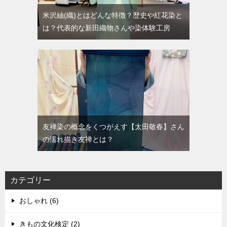
米沢紬(織)とはどんな特徴？歴史や紅花染と
は？代表的な新田織物さんや染体験工房
友禅染の概念をくつがえす【太田敬春】さん
の濡れ描き友禅とは？
カテゴリー
おしゃれ (6)
きもの文化検定 (2)