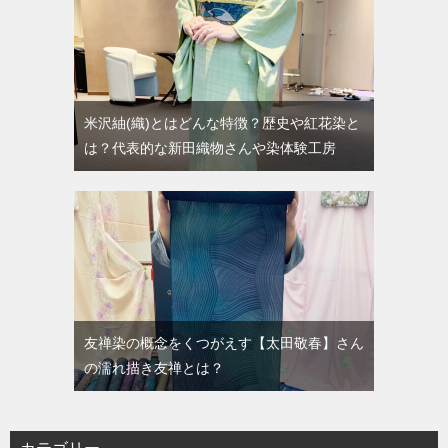
米沢紬(織)とはどんな特徴？歴史や紅花染と
は？代表的な新田織物さんや染体験工房
友禅染の概念をくつがえす【太田敬春】さん
の濡れ描き友禅とは？