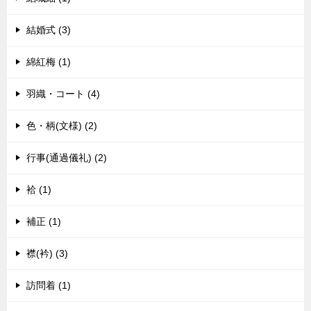
結婚式 (3)
綿紅梅 (1)
羽織・コート (4)
色・柄(文様) (2)
行事(通過儀礼) (2)
袷 (1)
補正 (1)
襟(衿) (3)
訪問着 (1)